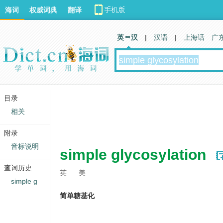
海词
权威词典
翻译
英 汉
|
汉语
|
上海话
广
目录
相关
附录
音标说明
simple glycosylation
查词历史
英
美
simple g
简单糖基化