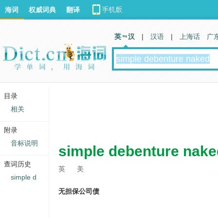
海词
权威词典
翻译
英 汉
|
汉语
|
上海话
广
目录
相关
附录
音标说明
simple debenture nake
查词历史
英
美
simple d
无担保公司债