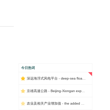
今日热词
深远海浮式风电平台 - deep-sea floating wind power platform
京雄高速公路 - Beijing-Xiongan expressway
农业及相关产业增加值 - the added value of agriculture and related industries