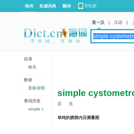
海词
权威词典
翻译
英 汉
|
汉语
|
目录
相关
附录
音标说明
simple cystomet
查词历史
英
美
simple c
单纯的膀胱内压测量图