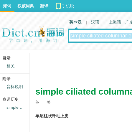
海词
权威词典
翻译
英 汉
|
汉语
|
上海话
广
目录
相关
附录
音标说明
simple ciliated column
查词历史
英
美
simple c
单层柱状纤毛上皮