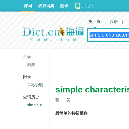
海词
权威词典
翻译
英 汉
|
汉语
|
目录
相关
附录
音标说明
simple characteris
查词历史
英
美
simple c
最简单的特征函数