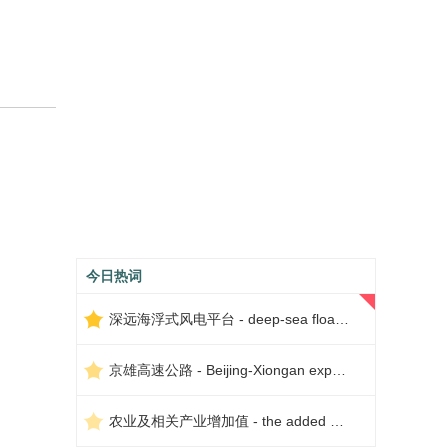
今日热词
深远海浮式风电平台 - deep-sea floating wind power platform
京雄高速公路 - Beijing-Xiongan expressway
农业及相关产业增加值 - the added value of agriculture and related industries