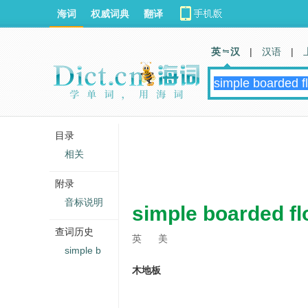
海词
权威词典
翻译
英 汉
|
汉语
|
目录
相关
附录
音标说明
simple boarded fl
查词历史
英
美
simple b
木地板