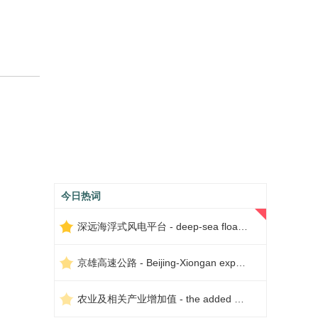
今日热词
深远海浮式风电平台 - deep-sea floating wind power platform
京雄高速公路 - Beijing-Xiongan expressway
农业及相关产业增加值 - the added value of agriculture and related industries