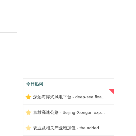
今日热词
深远海浮式风电平台 - deep-sea floating wind power platform
京雄高速公路 - Beijing-Xiongan expressway
农业及相关产业增加值 - the added value of agriculture and related industries