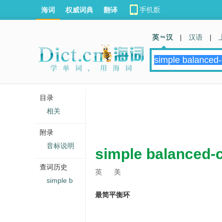
海词
权威词典
翻译
英 汉
|
汉语
|
目录
相关
附录
音标说明
simple balanced-
查词历史
英
美
simple b
最简平衡环