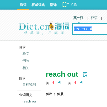
海词
权威词典
翻译
英 汉
|
汉语
|
目录
释义
例句
相关
reach out
附录
英
美
音标说明
伸出； 伸展
查词历史
reach ou