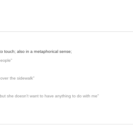
典释义与在线翻译：
o touch; also in a metaphorical sense;
people"
over the sidewalk"
 but she doesn't want to have anything to do with me"