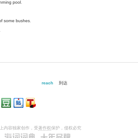
imming pool.
 of some bushes.
。
wards the light.
out on the grass.
草地上。
reach
到达
上内容独家创作，受
著作权
保护，侵权必究