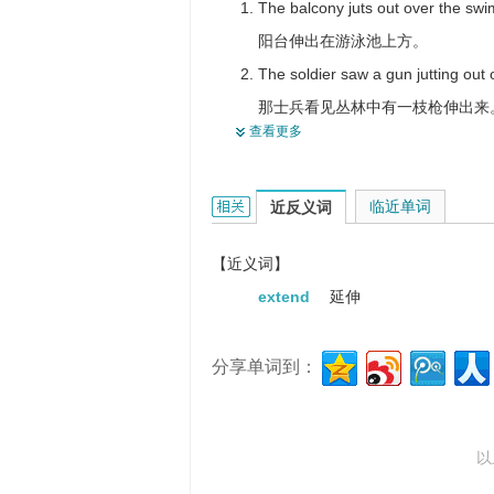
The balcony juts out over the sw
阳台伸出在游泳池上方。
The soldier saw a gun jutting out
那士兵看见丛林中有一枝枪伸出来
查看更多
A tree reaches out its branches to
树枝向阳光处伸展。
reach out的相关资料：
To enjoy the picnic, we stretched 
临近单词
近反义词
为了享受野餐，我们伸展四肢躺在
【近义词】
extend
延伸
分享单词到：
以