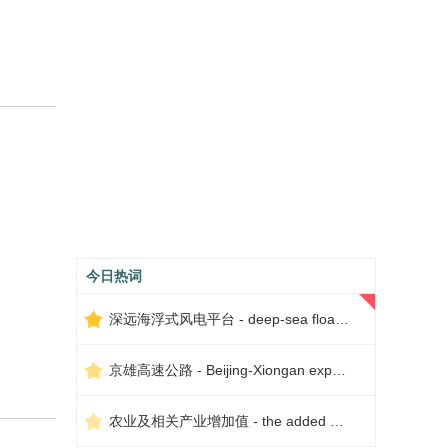
今日热词
深远海浮式风电平台 - deep-sea floating wind power platform
京雄高速公路 - Beijing-Xiongan expressway
农业及相关产业增加值 - the added value of agriculture and related industries