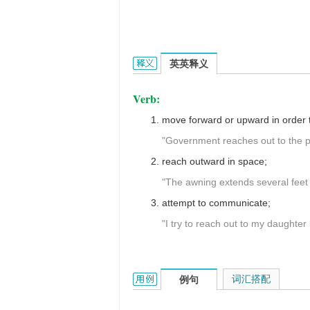
reach out的英文翻译是什么意思，词
英英释义
Verb:
move forward or upward in order t
"Government reaches out to the 
reach outward in space;
"The awning extends several feet 
attempt to communicate;
"I try to reach out to my daughter
reach out的用法和样例：
词汇搭配
例句