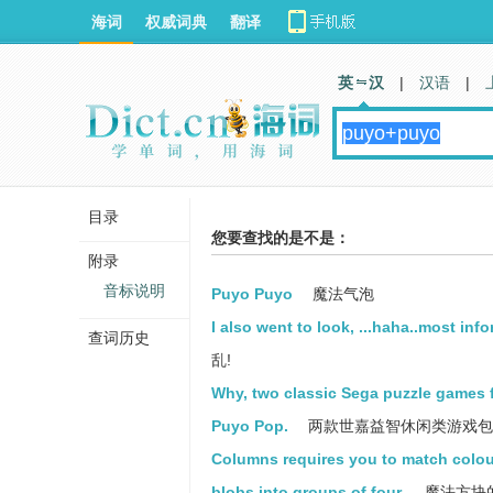
海词
权威词典
翻译
英 汉
|
汉语
|
目录
您要查找的是不是：
附录
音标说明
Puyo Puyo
魔法气泡
I also went to look, ...haha..most in
查词历史
乱!
Why, two classic Sega puzzle games 
Puyo Pop.
两款世嘉益智休闲类游戏包
Columns requires you to match colour
blobs into groups of four.
魔法方块