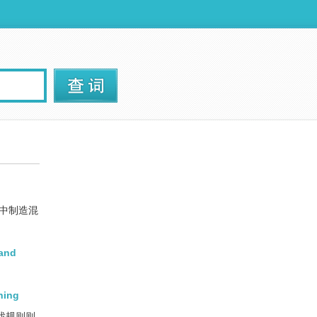
中制造混
 and
hing
戏规则则