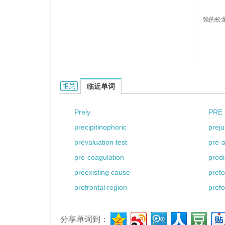
强的松龙
predsol的相关资料：
临近单词
Prely
PRE
precipitinophoric
preju
prevaluation test
pre-a
pre-coagulation
predi
preexisting cause
preto
prefrontal region
prefo
分享单词到：