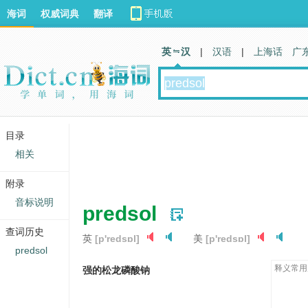
海词
权威词典
翻译
英 汉
|
汉语
|
上海话
广
目录
相关
附录
音标说明
predsol
查词历史
英
[p'redsɒl]
美
[p'redsɒl]
predsol
释义常用
强的松龙磷酸钠