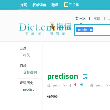
海词
权威词典
翻译
英 汉
|
汉语
|
目录
相关
附录
音标说明
predison
查词历史
英
[priːdiː'sʌn]
美
[priːdiː's
predison
强的松