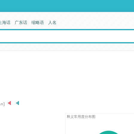
上海话
广东话
缩略语
人名
ʌn]
释义常用度分布图