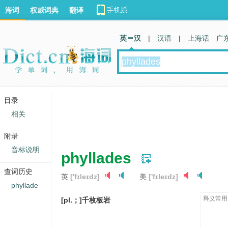
海词
权威词典
翻译
英 汉
|
汉语
|
上海话
广
目录
相关
附录
音标说明
phyllades
查词历史
英
['fɪleɪdz]
美
['fɪleɪdz]
phyllade
释义常用
[pl.；]千枚板岩