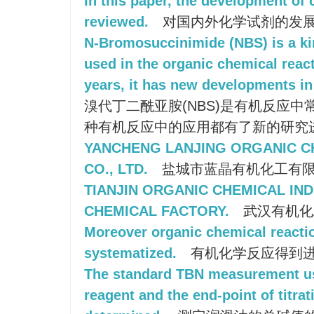
In this paper, the development of
reviewed.
对国内外化学试剂的发
N-Bromosuccinimide (NBS) is a k
used in the organic chemical react
years, it has new developments i
溴代丁二酰亚胺(NBS)是有机反应
种有机反应中的应用都有了新的研究
YANCHENG LANJING ORGANIC C
CO., LTD.
盐城市蓝晶有机化工有
TIANJIN ORGANIC CHEMICAL IN
CHEMICAL FACTORY.
武汉有机化
Moreover organic chemical reactio
systematized.
有机化学反应得到
The standard TBN measurement u
reagent and the end-point of titrat