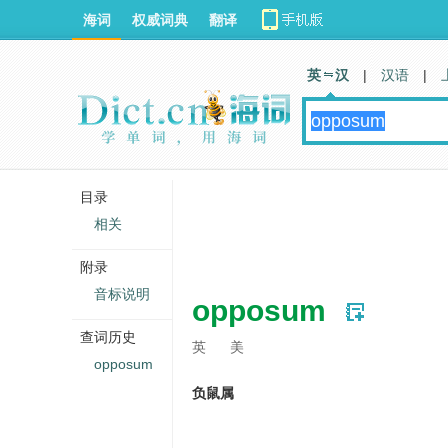
海词
权威词典
翻译
英 汉
|
汉语
|
目录
相关
附录
音标说明
opposum
查词历史
英
美
opposum
负鼠属