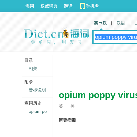
海词
权威词典
翻译
英 汉
|
汉语
|
目录
相关
附录
音标说明
opium poppy viru
查词历史
英
美
opium po
罂粟病毒