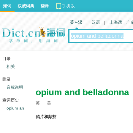
海词
权威词典
翻译
英 汉
|
汉语
|
上海话
广
目录
相关
附录
音标说明
opium and belladonna
查词历史
英
美
opium an
鸦片和颠茄