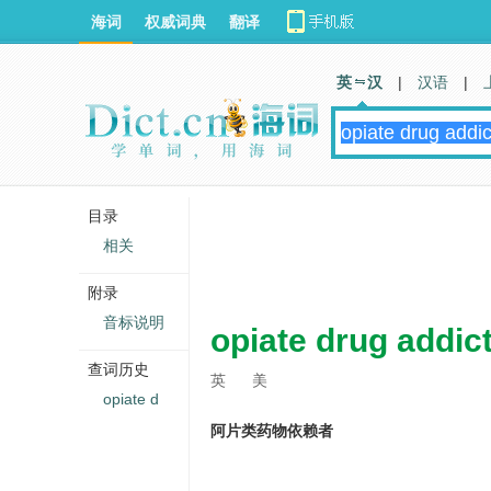
海词
权威词典
翻译
英 汉
|
汉语
|
目录
相关
附录
音标说明
opiate drug addic
查词历史
英
美
opiate d
阿片类药物依赖者