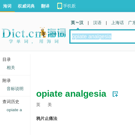
海词
权威词典
翻译
英 汉
|
汉语
|
上海话
广
目录
相关
附录
音标说明
opiate analgesia
查词历史
英
美
opiate a
鸦片止痛法