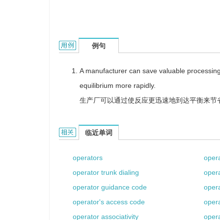
operator time的用法和样例：
例句
A manufacturer can save valuable processing 
equilibrium more rapidly.
生产厂可以通过使反应更迅速地到达平衡来节
operator time的相关资料：
临近单词
operators
oper
operator trunk dialing
oper
operator guidance code
opera
operator's access code
opera
operator associativity
opera