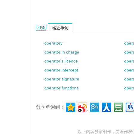
operator name的相关资料：
临近单词
operatory
oper
operator in charge
opera
operator's licence
oper
operator intercept
opera
operator signature
opera
operator functions
opera
分享单词到：
以上内容独家创作，受
著作权