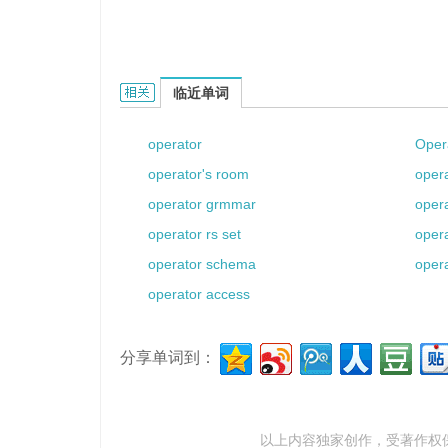
operator aN的相关资料：
临近单词
operator
Oper
operator's room
opera
operator grmmar
opera
operator rs set
oper
operator schema
opera
operator access
分享单词到：
以上内容独家创作，受
著作权