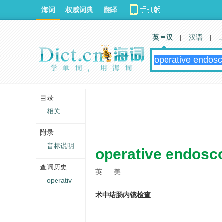
海词
权威词典
翻译
英 汉
|
汉语
|
目录
相关
附录
音标说明
operative endosc
查词历史
英
美
operativ
术中结肠内镜检查