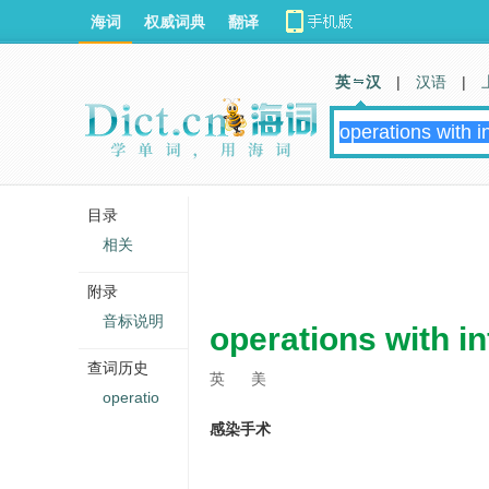
海词
权威词典
翻译
英 汉
|
汉语
|
目录
相关
附录
音标说明
operations with i
查词历史
英
美
operatio
感染手术