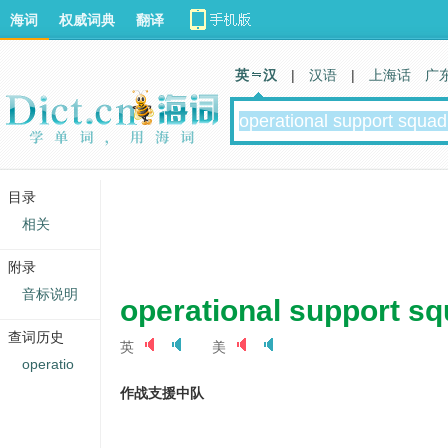
海词
权威词典
翻译
英 汉
|
汉语
|
上海话
广
目录
相关
附录
音标说明
operational support s
查词历史
英
美
operatio
作战支援中队