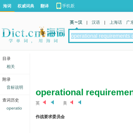
海词
权威词典
翻译
英 汉
|
汉语
|
上海话
广
目录
相关
附录
音标说明
operational requireme
查词历史
英
美
operatio
作战要求委员会