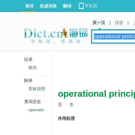
海词
权威词典
翻译
英 汉
|
汉语
|
目录
相关
附录
音标说明
operational princi
查词历史
英
美
operatio
作用机理