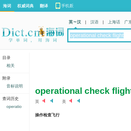
海词
权威词典
翻译
英 汉
|
汉语
|
上海话
广
目录
相关
附录
音标说明
operational check fligh
查词历史
英
美
operatio
操作检查飞行