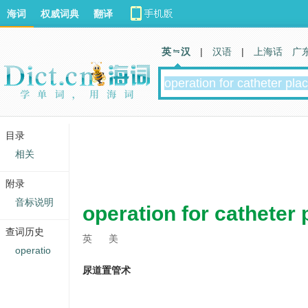
海词
权威词典
翻译
英 汉
|
汉语
|
上海话
广
目录
相关
附录
音标说明
operation for catheter
查词历史
英
美
operatio
尿道置管术