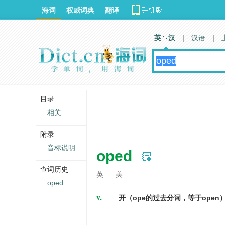
海词
权威词典
翻译
英 汉
|
汉语
|
目录
相关
附录
音标说明
oped
查词历史
英
美
oped
v.
开（ope的过去分词，等于open