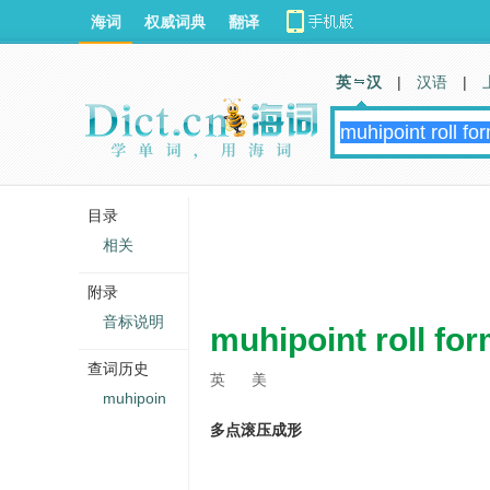
海词
权威词典
翻译
英 汉
|
汉语
|
目录
相关
附录
音标说明
muhipoint roll fo
查词历史
英
美
muhipoin
多点滚压成形