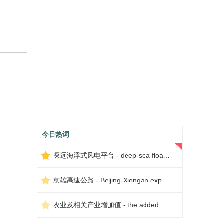
今日热词
深远海浮式风电平台 - deep-sea floating wind power platform
京雄高速公路 - Beijing-Xiongan expressway
农业及相关产业增加值 - the added value of agriculture and related industries