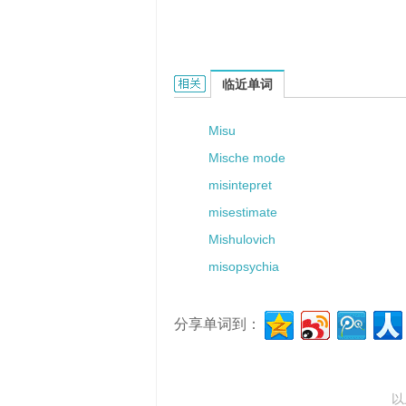
Misuki的相关资料：
临近单词
Misu
Mische mode
misintepret
misestimate
Mishulovich
misopsychia
分享单词到：
以