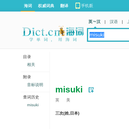
海词
权威词典
翻译
英 汉
|
汉语
|
目录
相关
附录
音标说明
misuki
查词历史
英
美
misuki
三次(姓,日本)