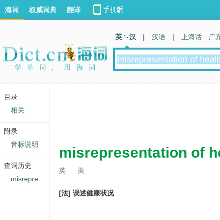
海词
权威词典
翻译
英 汉
|
汉语
|
上海话
广
目录
相关
附录
音标说明
misrepresentation of h
查词历史
英
美
misrepre
[法] 误述健康状况