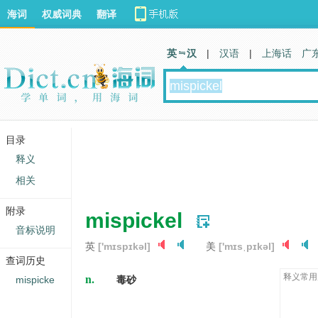
海词
权威词典
翻译
英 汉
|
汉语
|
上海话
广
目录
释义
相关
附录
mispickel
音标说明
英
['mɪspɪkəl]
美
['mɪsˌpɪkəl]
查词历史
n.
释义常用
mispicke
毒砂