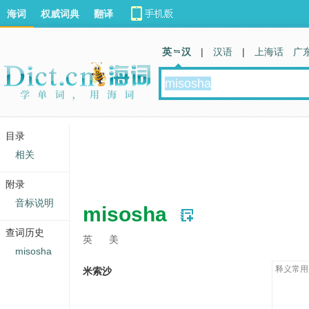
海词
权威词典
翻译
英 汉
|
汉语
|
上海话
广
目录
相关
附录
音标说明
misosha
查词历史
英
美
misosha
释义常用
米索沙