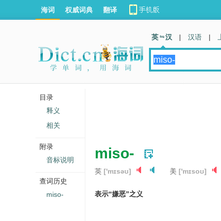
海词
权威词典
翻译
英 汉
|
汉语
|
目录
释义
相关
附录
miso-
音标说明
英
['mɪsəʊ]
美
['mɪsoʊ]
查词历史
表示“嫌恶”之义
miso-