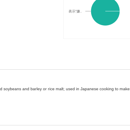
表示“嫌..
与在线翻译：
d soybeans and barley or rice malt; used in Japanese cooking to mak