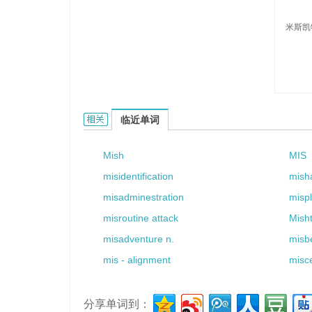
米斯凯
Misket的相关资料：
临近单词
Mish
MIS
misidentification
misha
misadminestration
misp
misroutine attack
Misht
misadventure n.
misb
mis - alignment
misce
分享单词到：