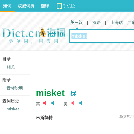
海词
权威词典
翻译
英 汉
|
汉语
|
上海话
广
目录
相关
附录
音标说明
misket
查词历史
英
美
misket
释义常用
米斯凯特