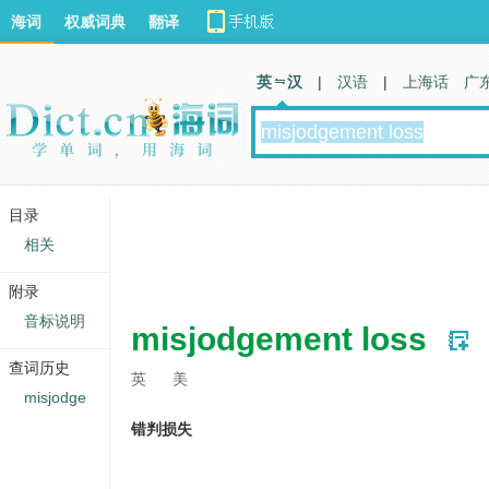
海词
权威词典
翻译
英 汉
|
汉语
|
上海话
广
目录
相关
附录
音标说明
misjodgement loss
查词历史
英
美
misjodge
错判损失