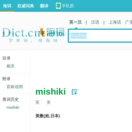
海词
权威词典
翻译
英 汉
|
汉语
|
上海话
广
目录
相关
附录
音标说明
mishiki
查词历史
英
美
mishiki
美敷(姓,日本)