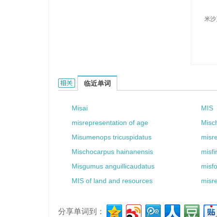
米沙
Mishak的相关资料：
临近单词
Misai
MIS
misrepresentation of age
Misc
Misumenops tricuspidatus
misre
Mischocarpus hainanensis
misfi
Misgumus anguillicaudatus
misfo
MIS of land and resources
misre
分享单词到：