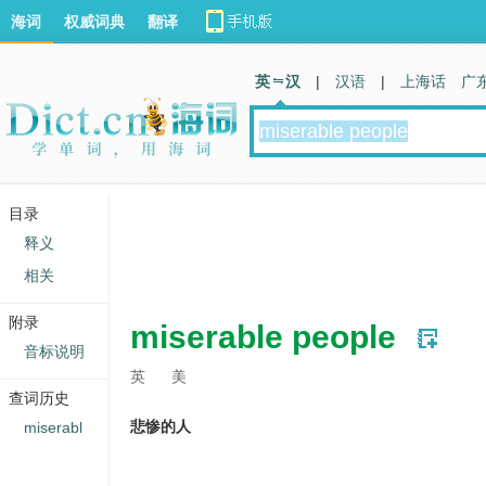
海词
权威词典
翻译
英 汉
|
汉语
|
上海话
广
目录
释义
相关
附录
miserable people
音标说明
英
美
查词历史
悲惨的人
miserabl