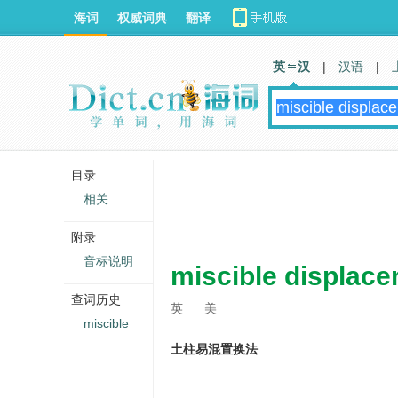
海词
权威词典
翻译
英 汉
|
汉语
|
目录
相关
附录
音标说明
miscible displac
查词历史
英
美
miscible
土柱易混置换法