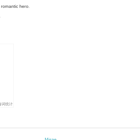
 romantic hero.
。
海词统计
Misae