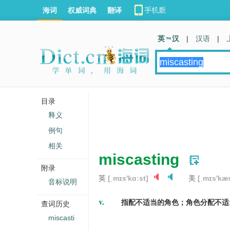
海词
权威词典
翻译
英 汉
|
汉语
|
目录
释义
例句
相关
miscasting
附录
英
[ˌmɪs'kɑːst]
美
[ˌmɪs'kæs
音标说明
v.
指配不适当的角色；角色分配不适
查词历史
miscasti