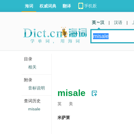
海词
权威词典
翻译
英 汉
|
汉语
|
目录
相关
附录
音标说明
misale
查词历史
英
美
misale
米萨莱