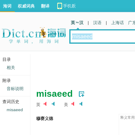
海词
权威词典
翻译
英 汉
|
汉语
|
上海话
广
目录
相关
附录
音标说明
misaeed
查词历史
英
美
misaeed
释义常用
穆赛义德