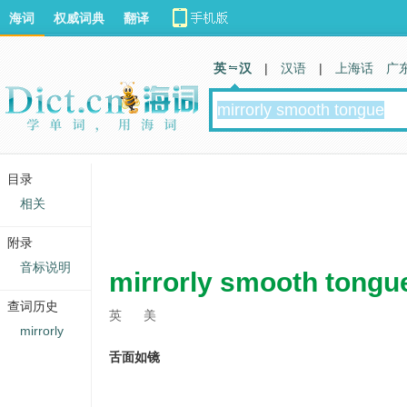
海词
权威词典
翻译
英 汉
|
汉语
|
上海话
广
目录
相关
附录
音标说明
mirrorly smooth tongu
查词历史
英
美
mirrorly
舌面如镜