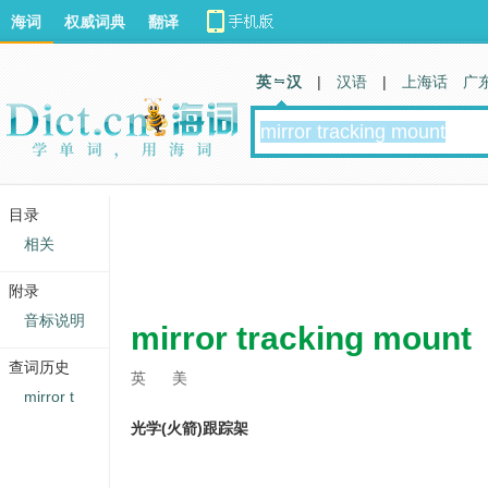
海词
权威词典
翻译
英 汉
|
汉语
|
上海话
广
目录
相关
附录
音标说明
mirror tracking mount
查词历史
英
美
mirror t
光学(火箭)跟踪架