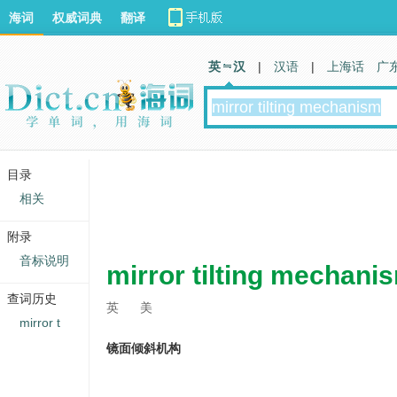
海词
权威词典
翻译
英 汉
|
汉语
|
上海话
广
目录
相关
附录
音标说明
mirror tilting mechani
查词历史
英
美
mirror t
镜面倾斜机构