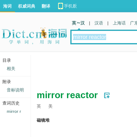
海词
权威词典
翻译
英 汉
|
汉语
|
上海话
广
目录
相关
附录
音标说明
mirror reactor
查词历史
英
美
mirror r
磁镜堆