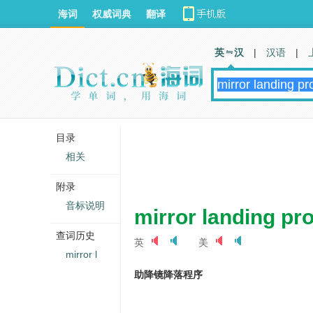
海词
权威词典
翻译
英 汉
|
汉语
|
目录
相关
附录
音标说明
mirror landing pr
查词历史
英
美
mirror l
助降镜降落程序