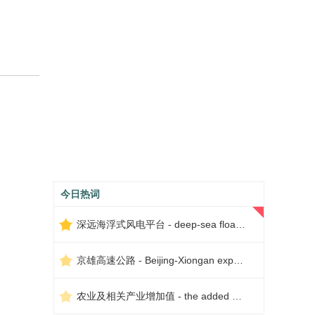
今日热词
深远海浮式风电平台 - deep-sea floating wind power platform
京雄高速公路 - Beijing-Xiongan expressway
农业及相关产业增加值 - the added value of agriculture and related industries