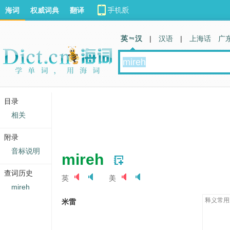
海词
权威词典
翻译
英 汉
|
汉语
|
上海话
广
目录
相关
附录
音标说明
mireh
查词历史
英
美
mireh
释义常用
米雷